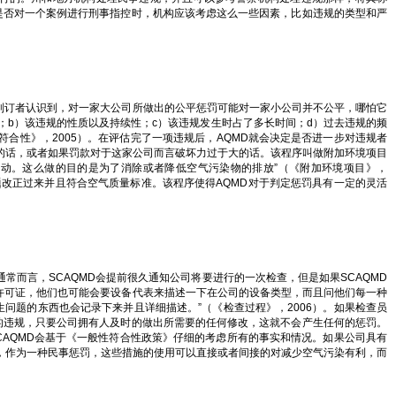
定是否对一个案例进行刑事指控时，机构应该考虑这么一些因素，比如违规的类型和严
制订者认识到，对一家大公司所做出的公平惩罚可能对一家小公司并不公平，哪怕它
；b）该违规的性质以及持续性；c）该违规发生时占了多长时间；d）过去违规的频
符合性》，2005）。在评估完了一项违规后，AQMD就会决定是否进一步对违规者
适的话，或者如果罚款对于这家公司而言破坏力过于大的话。该程序叫做附加环境项目
活动。这么做的目的是为了消除或者降低空气污染物的排放”（《附加环境项目》，
题改正过来并且符合空气质量标准。该程序使得AQMD对于判定惩罚具有一定的灵活
常而言，SCAQMD会提前很久通知公司将要进行的一次检查，但是如果SCAQMD
许可证，他们也可能会要设备代表来描述一下在公司的设备类型，而且问他们每一种
问题的东西也会记录下来并且详细描述。”（《检查过程》，2006）。如果检查员
的违规，只要公司拥有人及时的做出所需要的任何修改，这就不会产生任何的惩罚。
CAQMD会基于《一般性符合性政策》仔细的考虑所有的事实和情况。如果公司具有
样，作为一种民事惩罚，这些措施的使用可以直接或者间接的对减少空气污染有利，而