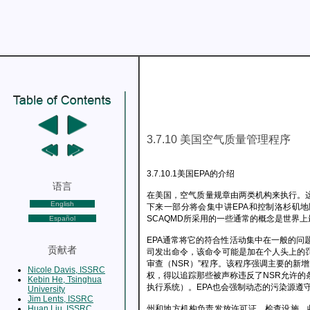
3.7.10 美国空气质量管理程序
3.7.10.1美国EPA的介绍
语言
在美国，空气质量规章由两类机构来执行。
English
下来一部分将会集中讲EPA和控制洛杉矶地
SCAQMD所采用的一些通常的概念是世界
Español
EPA通常将它的符合性活动集中在一般的问
贡献者
司发出命令，该命令可能是加在个人头上的罚款
审查（NSR）”程序。该程序强调主要的新
Nicole Davis, ISSRC
权，得以追踪那些被声称违反了NSR允许的
Kebin He, Tsinghua
执行系统）。EPA也会强制动态的污染源遵
University
Jim Lents, ISSRC
Huan Liu, ISSRC
州和地方机构负责发放许可证、检查设施、