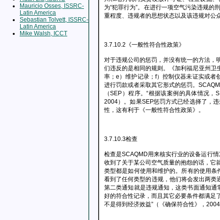
Mauricio Osses, ISSRC-
为“犯罪行为”。在进行一项空气污染违规
Latin America
重程度、违规者的思想状态以及该违规对公众带
Sebastian Tolvett, ISSRC-
Latin America
Mike Walsh, ICCT
3.7.10.2《一般性符合性政策》
对于违规公司的惩罚，并没有统一的方法，
们违反的是相同的规则。《加利福尼亚州卫
率；e）维护记录；f）控制仪器未证实或者
进行罚款或者采取其它形式的惩罚。SCA
（SEP）程序。“根据该案例的具体情况
2004）。如果SEP惩罚方式已经选择了
性，这有利于《一般性符合性政策》。
3.7.10.3检查
检查是SCAQMD用来核实行业的设备运行
收到了关于某公司空气质量的抱怨的话，它
类型都是如何使用和维护的。所有的使用条
看到了任何类型的违规，他们将会发出两类
第二类通知就是违规通知，这类书面通知通
好的符合性记录，而且其它必要条件都满足了
不是得到经济效益”（《确保符合性》，200