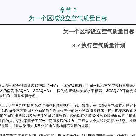
章节 3
为一个区域设立空气质量目标
为一个区域设立空气质量目标
3.7 执行空气质量计划
这两类机构分别是环境保护局（EPA），国家级机构；不同州和地方的空气质量管理
区的南海岸AQMD（SCAQMD），因为这些机构发展水平很高。SCAQMD可
上最好的，而且值得考虑。
题上，让州和地方机构来处理那些具体的执行问题。然而，在《清洁空气法案》规定下，
以及要求其将因为不满足符合性而损失掉的经济利益恢复过来，也可能要求改正这一违背的事
增加的固定排放源以及改进过的固定排放源，它确保在这些NSR污染源里面放置了最新
条件的人。该法案赋予了EPA广泛而彻底的权力，它可以从个人和公司要求信息、检查
守规章，并且会采用大多数州和地方机构都不采用的规章。
收集对空气质量的抱怨、指定罚款、以及确保达到了排放限额并且是在EPA审核下