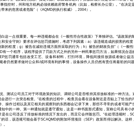
的刑事指控时，州和地方机构必须依赖政府警务机构（比如，检察长办公室）。“在决
来的危害或者危险”（《AQMD的执行权威》，2004）。
明白这一点很重要。每一种违规都会在《一般性符合性政策》下单独评估。“该政策的
生和安全守则》要求在评估惩罚措施时，考虑下列因素：a）该违规造成的损害的程度
创新的程度；g）被告在减轻违规方面所采取的行为；h）被告的财政负担”（《一般性
QMD有一个程序，该程序提供了罚款方式之外的另外一种民事惩罚方法，如果情况合
，SEP惩罚通常包括改变工艺、设备和材料，打扫环境，降低间接排放源或者做公益
，违规者仍然要求做对公众和/或环境有利的事情，设备操作人员仍然有责任将最初的问
情况、测试公司员工对于环境政策的知识、调研公司是否维持其排放标准的一种方法。通
就会进行一次突击检查。“在检查的过程中，检查员会看在设备附近是否贴上了恰当的
件、操作过程以及其它相关的观察到的东西都会记录下来，那些不寻常的或者可能产生
通知中的一种。第一种通知就是遵守通知，这是一种书面形式通知，宣称公司具有小
常是在公司违反了排放标准的情况下发出的，而且它会伴随惩罚。“在处理违规时，S
的话，该违规可能会基于SCAQMD的附加环境项目（SEP）政策而得以解决。这
4）。