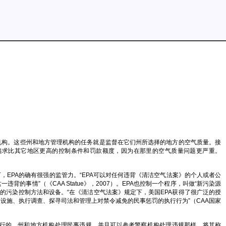
机构。这些州和地方管理机构的任务就是监督在它们州所选择的地方的空气质量。接
能会追求比其它地区更高的控制条件和罚款额度，因为在那里的空气质量问题更严重。
EPA的确有很强的监管力。“EPA可以对任何违背《清洁空气法案》的个人或者公
情”（《CAA Statue》，2007）。EPA也控制一个程序，叫做“新污染源
的污染控制方法和设备。“在《清洁空气法案》规定下，美国EPA获得了很广泛的授
设施、执行调查、探寻司法和管理上对禁令减免的民事惩罚的执行行为”（CAA国家
进行的。州和地方机构处理民事违规，并且可以参考警察机构处理违规那样，将其称